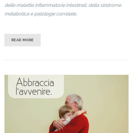
delle malattie infiammatorie intestinali, della sindrome
metabolica e patologie correlate.
READ MORE