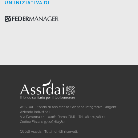
UN’INIZIATIVA DI
ASSIDAI – Fondo di Assistenza Sanitaria Integrativa Dirigenti
Aziende Industriali
Via Ravenna,14 – 00161 Roma (RM) – Tel. 06 44070600 –
Codice Fiscale 97076780580
©2016 Assidai. Tutti i diritti riservati.