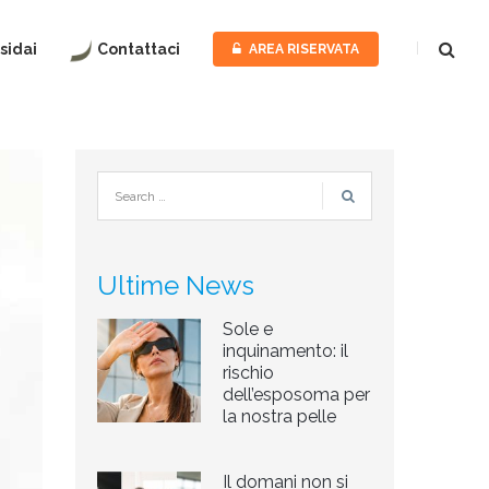
sidai
Contattaci
AREA RISERVATA
PER
LA
PERSON
PER
L’AZIEN
ASSOCIA
TERRITO
Ultime News
FEDERM
Sole e
inquinamento: il
rischio
dell’esposoma per
la nostra pelle
Il domani non si