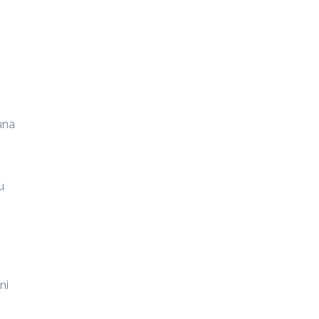
una
u
ni