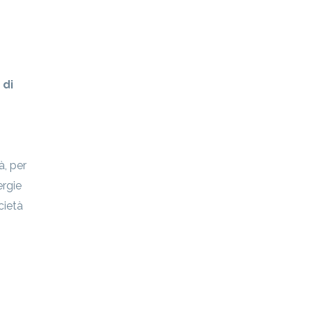
 di
à, per
ergie
ocietà