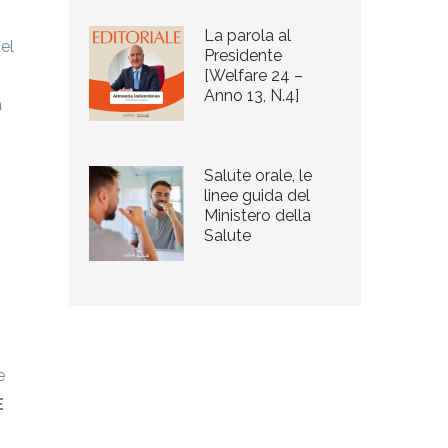
La parola al
del
Presidente
[Welfare 24 –
Anno 13, N.4]
a
Salute orale, le
linee guida del
Ministero della
Salute
e
È