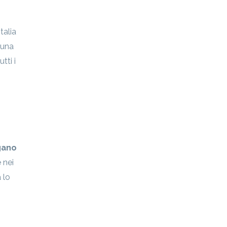
talia
 una
tti i
ngano
 nei
 lo