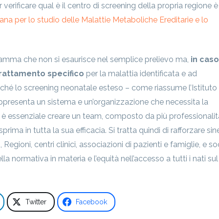
 verificare qual è il centro di screening della propria regione è
liana per lo studio delle Malattie Metaboliche Ereditarie e lo
ramma che non si esaurisce nel semplice prelievo ma,
in caso
trattamento specifico
per la malattia identificata e ad
rché lo screening neonatale esteso – come riassume l’Istituto
appresenta un sistema e un’organizzazione che necessita la
i è essenziale creare un team, composto da più professionalit
rima in tutta la sua efficacia. Si tratta quindi di rafforzare sin
li, Regioni, centri clinici, associazioni di pazienti e famiglie, e s
la normativa in materia e l’equità nell’accesso a tutti i nati sul
Twitter
Facebook