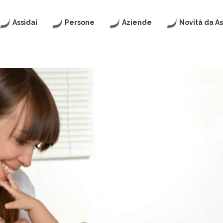
Assidai
Persone
Aziende
Novità da As
CHI
ASSIDAI
ASSIDAI
ASSIDAI
SIAMO
|
PER
NEWS
ASSISTENZA
LE
SANITARIA
AZIENDE
INTEGRATIVA
ORGANI
WELFARE
PER
SOCIALI
24
LE
PIANI
PERSONE
SANITARI
I
NOSTRI
CHI
VALORI
POLIZZE
PUÒ
VITA,
ISCRIVERSI
INFORTUNI
E
FISCALITÀ
INVALIDITÀ
PIANI
SANITARI
STATUTO
ISCRIVITI
ISCRIVITI
REGOLAMENTO
ACCESSO
AI
ACCESSO
SERVIZI
CERTIFICAZIONI
AI
SERVIZI
E