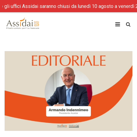
 uffici Assidai saranno chiusi da lunedì 10 agosto a venerdì 21 a