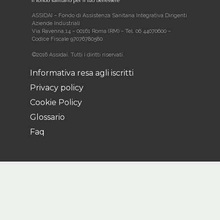
ASSIDAI – Fondo di Assistenza Sanitaria Integrativa Dirigenti
Aziende Industriali
Via Ravenna,14 – 00161 Roma (RM) – Tel. 06 44070600 –
Codice Fiscale 97076780580
©2016 Assidai. Tutti i diritti riservati.
Informativa resa agli iscritti
Privacy policy
Cookie Policy
Glossario
Faq