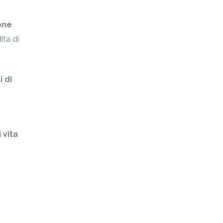
ione
ita di
i di
 vita