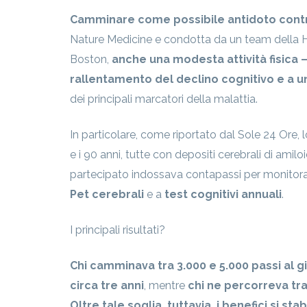
Camminare come possibile antidoto contr
Nature Medicine e condotta da un team della H
Boston,
anche una modesta attività fisica –
rallentamento del declino cognitivo e a u
dei principali marcatori della malattia.
In particolare, come riportato dal Sole 24 Ore, 
e i 90 anni, tutte con depositi cerebrali di amil
partecipato indossava contapassi per monitorar
Pet cerebrali
e a
test cognitivi annuali
.
I principali risultati?
Chi camminava tra 3.000 e 5.000 passi al g
circa tre anni
, mentre
chi ne percorreva tra
Oltre tale soglia, tuttavia, i benefici si sta