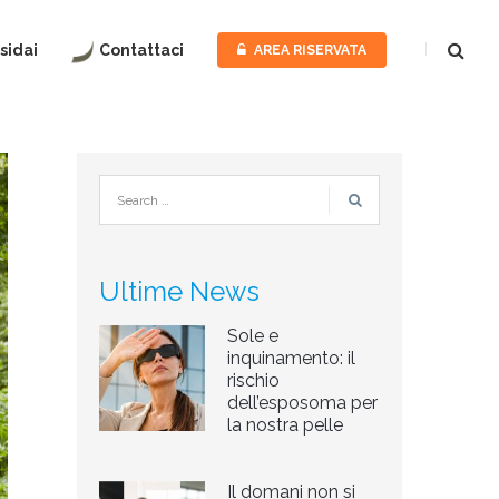
sidai
Contattaci
AREA RISERVATA
PER
LA
PERSON
PER
L’AZIEN
ASSOCIA
TERRITO
Ultime News
FEDERM
Sole e
inquinamento: il
rischio
dell’esposoma per
la nostra pelle
Il domani non si