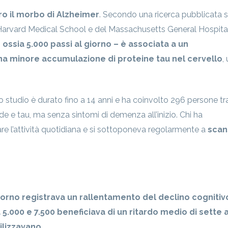
o il morbo di Alzheimer
. Secondo una ricerca pubblicata 
arvard Medical School e del Massachusetts General Hospital
 ossia 5.000 passi al giorno – è associata a un
na minore accumulazione di proteine tau nel cervello
,
lo studio è durato fino a 14 anni e ha coinvolto 296 persone tra
oide e tau, ma senza sintomi di demenza all’inizio. Chi ha
e l’attività quotidiana e si sottoponeva regolarmente a
scan
iorno registrava un rallentamento del declino cognitiv
 5.000 e 7.500 beneficiava di un ritardo medio di sette 
bilizzavano
.