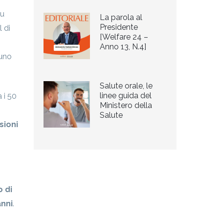
su
La parola al
Presidente
 di
[Welfare 24 –
Anno 13, N.4]
 uno
Salute orale, le
linee guida del
 i 50
Ministero della
Salute
sioni
o di
anni
.