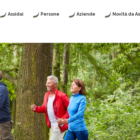
Assidai
Persone
Aziende
Novità da As
CHI
ASSIDAI
ASSIDAI
ASSIDAI
SIAMO
|
PER
NEWS
ASSISTENZA
LE
SANITARIA
AZIENDE
INTEGRATIVA
ORGANI
WELFARE
PER
SOCIALI
24
LE
PIANI
PERSONE
SANITARI
I
NOSTRI
CHI
VALORI
POLIZZE
PUÒ
VITA,
ISCRIVERSI
INFORTUNI
E
FISCALITÀ
INVALIDITÀ
PIANI
SANITARI
STATUTO
ISCRIVITI
ISCRIVITI
REGOLAMENTO
ACCESSO
AI
ACCESSO
SERVIZI
CERTIFICAZIONI
AI
SERVIZI
E