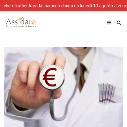
 gli uffici Assidai saranno chiusi da lunedì 10 agosto a venerdì