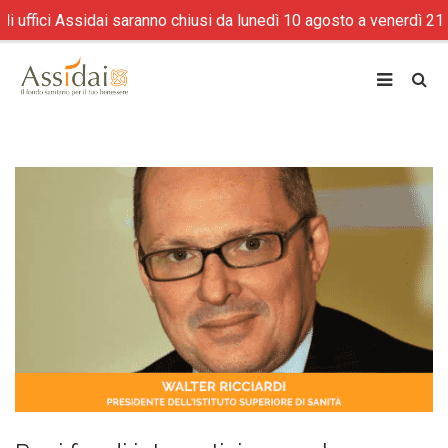
ci Assidai saranno chiusi da lunedì 10 agosto a venerdì 21 agosto