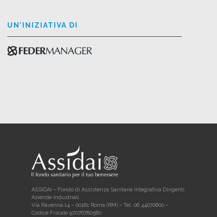
UN’INIZIATIVA DI
ASSIDAI – Fondo di Assistenza Sanitaria Integrativa Dirigenti
Aziende Industriali
Via Ravenna,14 – 00161 Roma (RM) – Tel. 06 44070600 –
Codice Fiscale 97076780580