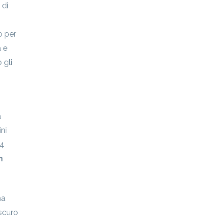
 di
o per
a e
 gli
a
ni
24
n
ha
scuro