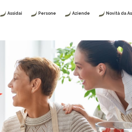
Assidai
Persone
Aziende
Novità da As
CHI
ASSIDAI
ASSIDAI
ASSIDAI
SIAMO
|
PER
NEWS
ASSISTENZA
LE
SANITARIA
AZIENDE
INTEGRATIVA
ORGANI
WELFARE
PER
SOCIALI
24
LE
PIANI
PERSONE
SANITARI
I
NOSTRI
CHI
VALORI
POLIZZE
PUÒ
VITA,
ISCRIVERSI
INFORTUNI
E
FISCALITÀ
INVALIDITÀ
PIANI
SANITARI
STATUTO
ISCRIVITI
ISCRIVITI
REGOLAMENTO
ACCESSO
AI
ACCESSO
SERVIZI
CERTIFICAZIONI
AI
SERVIZI
E