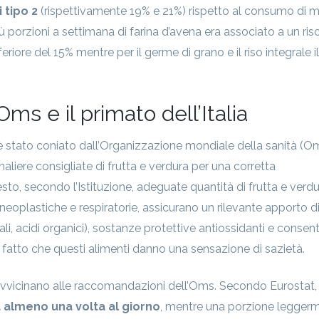
 tipo 2
(rispettivamente 19% e 21%) rispetto al consumo di 
 porzioni a settimana di farina d’avena era associato a un ris
feriore del 15% mentre per il germe di grano e il riso integrale il
ms e il primato dell’Italia
 è stato coniato dall’Organizzazione mondiale della sanità (O
naliere consigliate di frutta e verdura per una corretta
sto, secondo l’Istituzione, adeguate quantità di frutta e verdu
neoplastiche e respiratorie, assicurano un rilevante apporto d
ali, acidi organici), sostanze protettive antiossidanti e conse
 al fatto che questi alimenti danno una sensazione di sazietà.
si avvicinano alle raccomandazioni dell’Oms. Secondo Eurostat,
a almeno una volta al giorno
, mentre una porzione legger