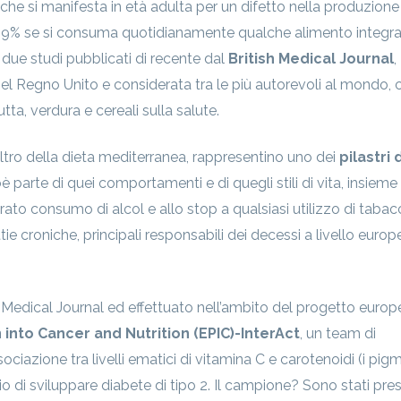
 che si manifesta in età adulta per un difetto nella produzione
el 29% se si consuma quotidianamente qualche alimento integra
ue studi pubblicati di recente dal
British Medical Journal
,
el Regno Unito e considerata tra le più autorevoli al mondo, 
tta, verdura e cereali sulla salute.
altro della dieta mediterranea, rappresentino uno dei
pilastri 
oè parte di quei comportamenti e di quegli stili di vita, insieme
rato consumo di alcol e allo stop a qualsiasi utilizzo di tabac
ie croniche, principali responsabili dei decessi a livello europ
 Medical Journal ed effettuato nell’ambito del progetto europ
into Cancer and Nutrition (EPIC)-InterAct
, un team di
sociazione tra livelli ematici di vitamina C e carotenoidi (i pig
hio di sviluppare diabete di tipo 2. Il campione? Sono stati presi