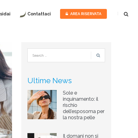
sidai
Contattaci
AREA RISERVATA
PER
LA
PERSON
PER
L’AZIEN
ASSOCIA
TERRITO
Ultime News
FEDERM
Sole e
inquinamento: il
rischio
dell’esposoma per
la nostra pelle
Il domani non si