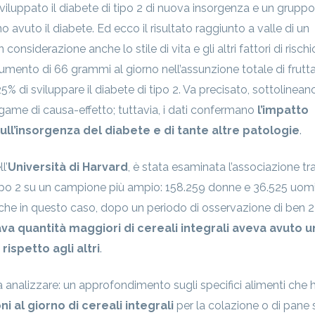
iluppato il diabete di tipo 2 di nuova insorgenza e un gruppo
 avuto il diabete. Ed ecco il risultato raggiunto a valle di un
onsiderazione anche lo stile di vita e gli altri fattori di rischi
 aumento di 66 grammi al giorno nell’assunzione totale di frutt
5% di sviluppare il diabete di tipo 2. Va precisato, sottolineano
egame di causa-effetto; tuttavia, i dati confermano
l’impatto
ull’insorgenza del diabete e di tante altre patologie
.
l’
Università di Harvard
, è stata esaminata l’associazione tr
di tipo 2 su un campione più ampio: 158.259 donne e 36.525 uomi
che in questo caso, dopo un periodo di osservazione di ben 
a quantità maggiori di cereali integrali aveva avuto u
rispetto agli altri
.
 analizzare: un approfondimento sugli specifici alimenti che 
i al giorno di cereali integrali
per la colazione o di pane 