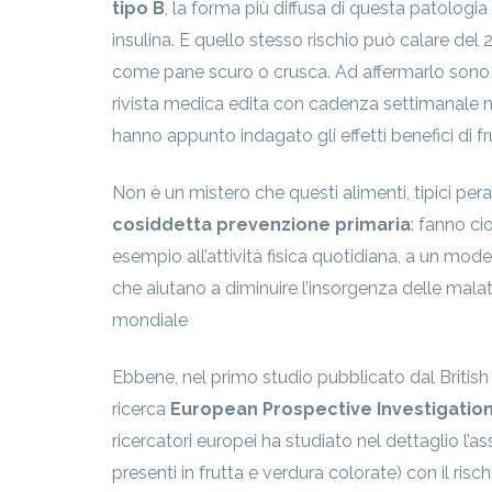
tipo B
, la forma più diffusa di questa patologia
insulina. E quello stesso rischio può calare d
come pane scuro o crusca. Ad affermarlo sono d
rivista medica edita con cadenza settimanale n
hanno appunto indagato gli effetti benefici di fru
Non è un mistero che questi alimenti, tipici per
cosiddetta prevenzione primaria
: fanno ci
esempio all’attività fisica quotidiana, a un mode
che aiutano a diminuire l’insorgenza delle malatt
mondiale
Ebbene, nel primo studio pubblicato dal British
ricerca
European Prospective Investigation 
ricercatori europei ha studiato nel dettaglio l’as
presenti in frutta e verdura colorate) con il risc