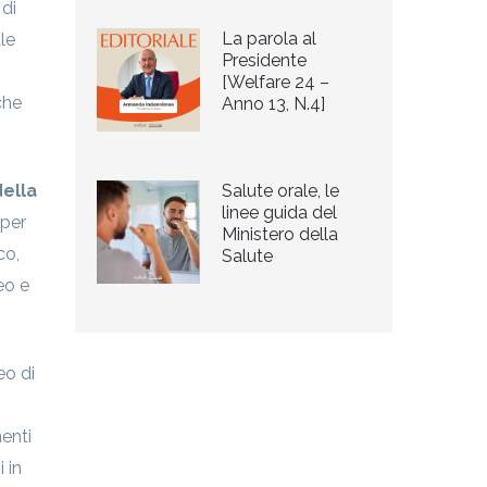
 di
La parola al
le
Presidente
[Welfare 24 –
che
Anno 13, N.4]
della
Salute orale, le
linee guida del
 per
Ministero della
co,
Salute
eo e
eo di
menti
 in