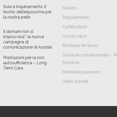
Sole e inquinamento: il
Statuto
rischio dell’esposoma per
la nostra pelle
Regolamento
Certificazioni
Il domani non si
I nostri valori
improvvisa”: la nuova
campagna di
Richiesta Rimborsi
comunicazione di Assidai
Strutture convenzionate – R
Prestazioni per la non
Strutture
autosufficienza – Long
Term Care
Richiesta password
Video tutorial