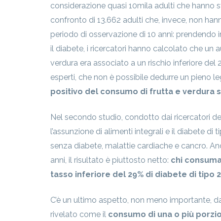
considerazione quasi 10mila adulti che hanno sv
confronto di 13.662 adulti che, invece, non hanno
periodo di osservazione di 10 anni: prendendo in c
il diabete, i ricercatori hanno calcolato che un
verdura era associato a un rischio inferiore del 2
esperti, che non è possibile dedurre un pieno l
positivo del consumo di frutta e verdura s
Nel secondo studio, condotto dai ricercatori del
l’assunzione di alimenti integrali e il diabete 
senza diabete, malattie cardiache e cancro. An
anni, il risultato è piuttosto netto:
chi consumav
tasso inferiore del 29% di diabete di tipo 2 
C’è un ultimo aspetto, non meno importante, da
rivelato come il
consumo di una o più porzion