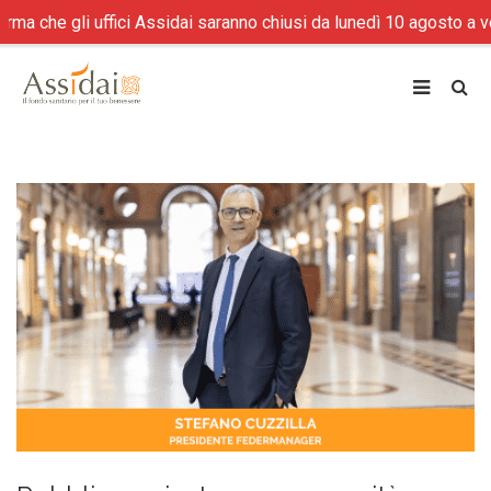
che gli uffici Assidai saranno chiusi da lunedì 10 agosto a vener