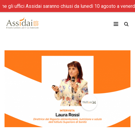
uffici Assidai saranno chiusi da lunedì 10 agosto a venerdì 21 a